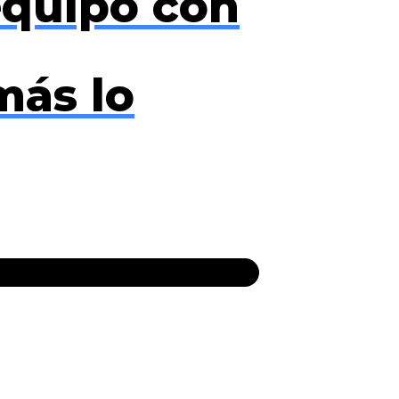
equipo con
más lo