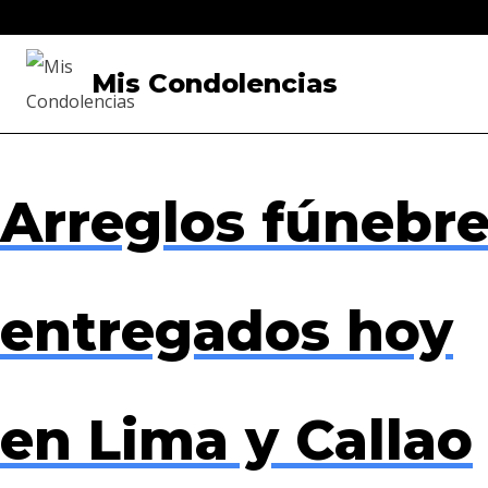
Saltar
al
Mis Condolencias
contenido
Arreglos fúnebr
entregados hoy
en Lima y Callao