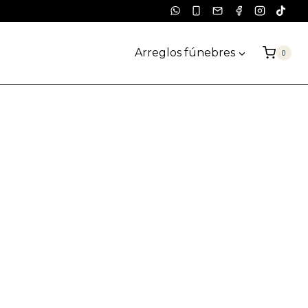
Arreglos fúnebres
0