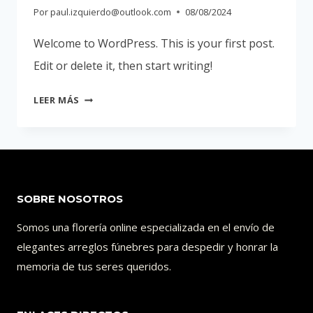
Por
paul.izquierdo@outlook.com
08/08/2024
Welcome to WordPress. This is your first post.
Edit or delete it, then start writing!
HELLO
LEER MÁS
WORLD!
SOBRE NOSOTROS
Somos una florería online especializada en el envío de
elegantes arreglos fúnebres para despedir y honrar la
memoria de tus seres queridos.