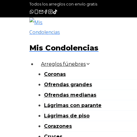
Saltar
Todos los arreglos con envío gratis
al
contenido
Mis Condolencias
Arreglos fúnebres
Coronas
Ofrendas grandes
Ofrendas medianas
Lágrimas con parante
Lágrimas de piso
Corazones
Cruces