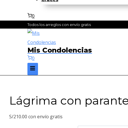
0
Todos los arreglos con envío gratis
Mis Condolencias
0
Lágrima con parant
S/
210.00
con envío gratis