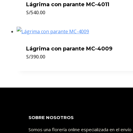
Lágrima con parante MC-4011
S/
540.00
Lágrima con parante MC-4009
S/
390.00
SOBRE NOSOTROS
Somos una florería online especializada en el enví