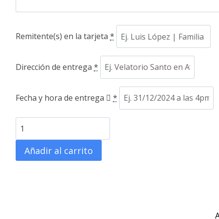
Remitente(s) en la tarjeta
*
Dirección de entrega
*
Fecha y hora de entrega
*
Lágrima
con
Añadir al carrito
parante
MC-
4013
cantidad
A