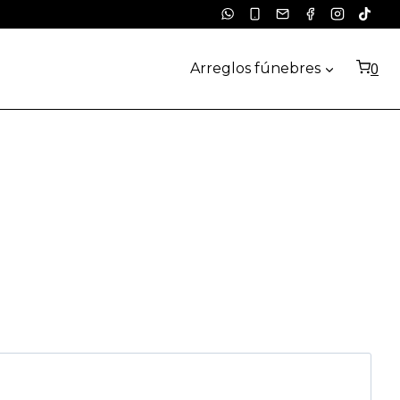
0
Arreglos fúnebres