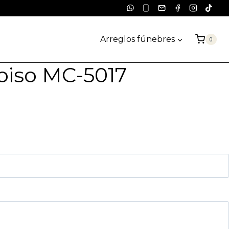
Arreglos fúnebres
0
piso MC-5017