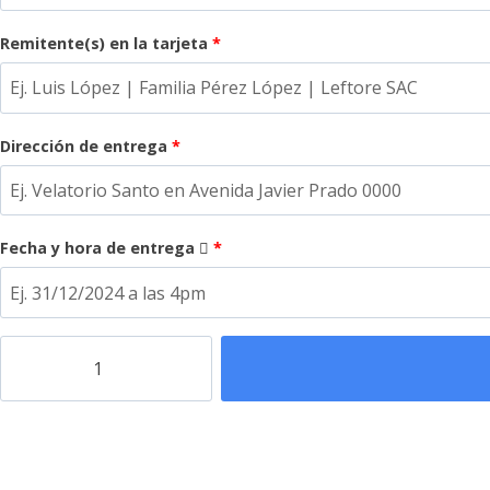
Remitente(s) en la tarjeta
*
Dirección de entrega
*
Fecha y hora de entrega
*
Lágrima
de
piso
MC-