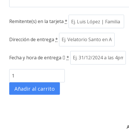
Remitente(s) en la tarjeta
*
Dirección de entrega
*
Fecha y hora de entrega
*
Ofrenda
mediana
Añadir al carrito
MC-
3003
cantidad
A