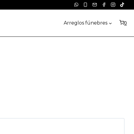
0
Arreglos fúnebres