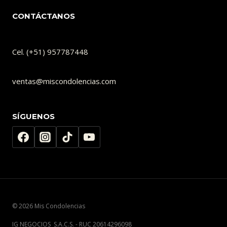
CONTÁCTANOS
Cel. (+51) 957787448
ventas@miscondolencias.com
SÍGUENOS
© 2026 Mis Condolencias
IG NEGOCIOS S.A.C.S. - RUC 20614296098