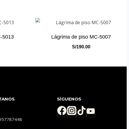
C-5013
Lágrima de piso MC-5007
S/
190.00
TANOS
SÍGUENOS
) 957787448