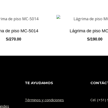
ma de piso MC-5014
Lágrima de piso M
S/
270.00
S/
190.00
TE AYUDAMOS
CONTÁC
Términos y condiciones
Cel. (+51
andes