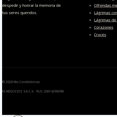
despedir y honrar la memoria de
Ofrendas me
tus seres queridos.
Lágrimas co
Lágrimas de
Corazones
Cruces
© 2026 Mis Condolencias
IG NEGOCIOS S.A.C.S. - RUC 20614296098