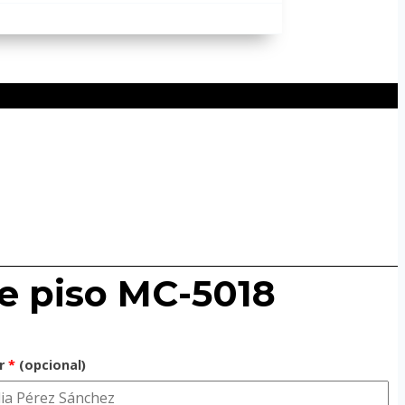
e piso MC-5018
ar
*
(opcional)