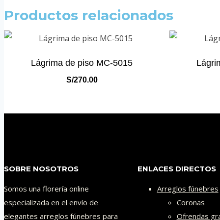
Productos relacionados
Lágrima de piso MC-5015
Lágri
S/
270.00
SOBRE NOSOTROS
ENLACES DIRECTOS
Somos una florería online
Arreglos fúnebres
especializada en el envío de
Coronas
elegantes arreglos fúnebres para
Ofrendas gr